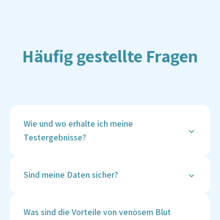
Häufig gestellte Fragen
Wie und wo erhalte ich meine
Testergebnisse?
Deine Ergebnisse werden sicher in deinem
Vitalcheck-Kundenkonto hinterlegt, sobald sie
Sind meine Daten sicher?
verfügbar sind. Du erhältst eine Benachrichtigung
per E-Mail und kannst die Ergebnisse online
Ja, die Sicherheit deiner Daten hat bei Vitalcheck
einsehen und herunterladen.
höchste Priorität. Wir verwenden fortschrittliche
Was sind die Vorteile von venösem Blut