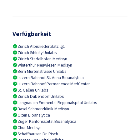
Verfügbarkeit
Zürich Albisriederplatz lg1
Zürich Sihlcity Unilabs
Zürich Stadelhofen Medisyn
Winterthur Neuwiesen Medisyn
Bern Murtenstrasse Unilabs
Luzern Bahnhof St. Anna Bioanalytica
Luzern Bahnhof Permanence MedCenter
St. Gallen Unilabs
Zürich Dübendorf Unilabs
Langnau im Emmental Regionalspital Unilabs
Basel Schmerzklinik Medisyn
Olten Bioanalytica
Zuger Kantonsspital Bioanalytica
Chur Medisyn
Schaffhausen Dr. Risch