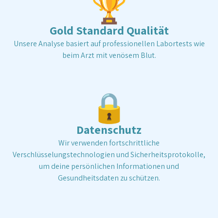
🏆
auf Nummer sicher.
Testbestellung mit Risiko
Du
bestellst dir einen Test und trägst die Kosten selbst.
Gold Standard Qualität
Danach kannst du versuchen, die Rechnung für eine
Unsere Analyse basiert auf professionellen Labortests wie
Rückerstattung einzureichen.
beim Arzt mit venösem Blut.
🔒
Datenschutz
Wir verwenden fortschrittliche
Verschlüsselungstechnologien und Sicherheitsprotokolle,
um deine persönlichen Informationen und
Gesundheitsdaten zu schützen.