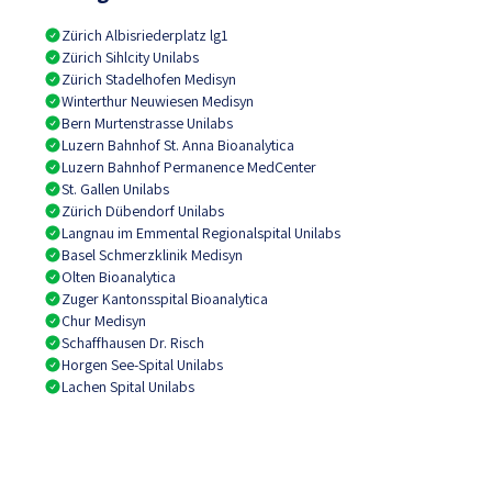
Zürich Albisriederplatz lg1
Zürich Sihlcity Unilabs
Zürich Stadelhofen Medisyn
Winterthur Neuwiesen Medisyn
Bern Murtenstrasse Unilabs
Luzern Bahnhof St. Anna Bioanalytica
Luzern Bahnhof Permanence MedCenter
St. Gallen Unilabs
Zürich Dübendorf Unilabs
Langnau im Emmental Regionalspital Unilabs
Basel Schmerzklinik Medisyn
Olten Bioanalytica
Zuger Kantonsspital Bioanalytica
Chur Medisyn
Schaffhausen Dr. Risch
Horgen See-Spital Unilabs
Lachen Spital Unilabs