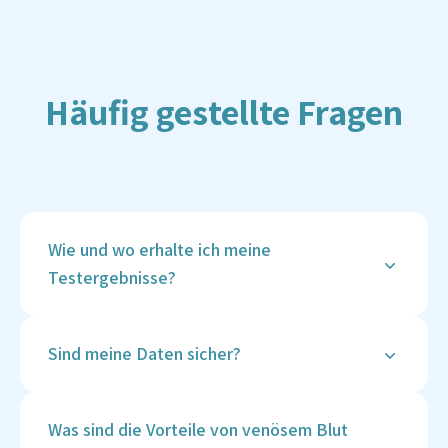
Häufig gestellte Fragen
Wie und wo erhalte ich meine
Testergebnisse?
Deine Ergebnisse werden sicher in deinem
Vitalcheck-Kundenkonto hinterlegt, sobald sie
Sind meine Daten sicher?
verfügbar sind. Du erhältst eine Benachrichtigung
per E-Mail und kannst die Ergebnisse online
Ja, die Sicherheit deiner Daten hat bei Vitalcheck
einsehen und herunterladen.
höchste Priorität. Wir verwenden fortschrittliche
Was sind die Vorteile von venösem Blut