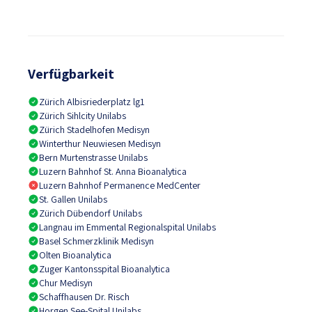
Verfügbarkeit
Zürich Albisriederplatz lg1
Zürich Sihlcity Unilabs
Zürich Stadelhofen Medisyn
Winterthur Neuwiesen Medisyn
Bern Murtenstrasse Unilabs
Luzern Bahnhof St. Anna Bioanalytica
Luzern Bahnhof Permanence MedCenter
St. Gallen Unilabs
Zürich Dübendorf Unilabs
Langnau im Emmental Regionalspital Unilabs
Basel Schmerzklinik Medisyn
Olten Bioanalytica
Zuger Kantonsspital Bioanalytica
Chur Medisyn
Schaffhausen Dr. Risch
Horgen See-Spital Unilabs