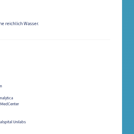
e reichlich Wasser.
yn
nalytica
 MedCenter
lspital Unilabs