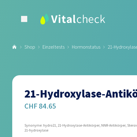
Shop
Einzeltests
Hormonstatus
21-Hydroxylase
21-Hydroxylase-Antikö
CHF 84.65
Synonyme: hydro21, 21-Hydroxylase-Antikörper, NNR-Antikörper, Steroid-
21-hydroxylase