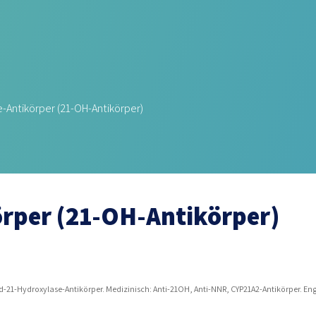
-Antikörper (21-OH-Antikörper)
rper (21-OH-Antikörper)
21-Hydroxylase-Antikörper. Medizinisch: Anti-21OH, Anti-NNR, CYP21A2-Antikörper. Engl