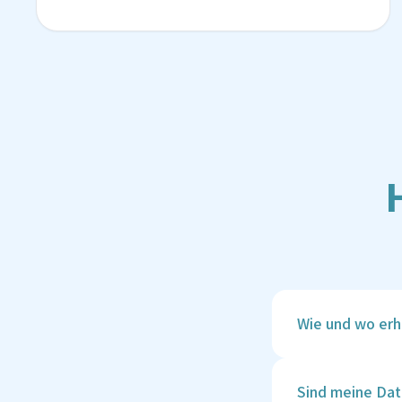
Wie und wo erh
Deine Ergebnisse
sind. Du erhälts
Sind meine Dat