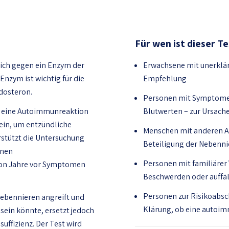
Für wen ist dieser T
sich gegen ein Enzym der
Erwachsene mit unerklär
Enzym ist wichtig für die
Empfehlung
dosteron.
Personen mit Symptomen
f eine Autoimmunreaktion
Blutwerten – zur Ursac
ein, um entzündliche
Menschen mit anderen A
stützt die Untersuchung
Beteiligung der Nebenn
unen
Personen mit familiärer
hon Jahre vor Symptomen
Beschwerden oder auffäl
Personen zur Risikoabsc
Nebennieren angreift und
Klärung, ob eine autoim
sein könnte, ersetzt jedoch
uffizienz. Der Test wird