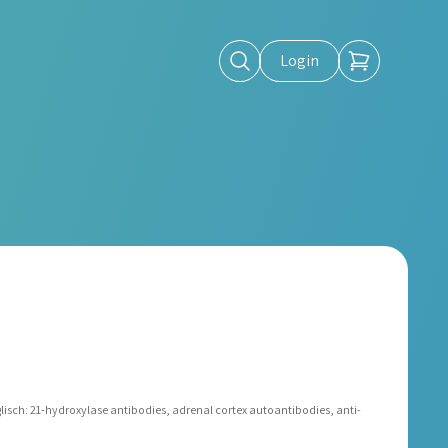
Login
isch: 21-hydroxylase antibodies, adrenal cortex autoantibodies, anti-