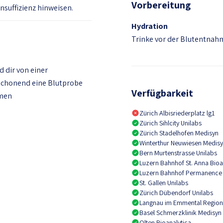
Vorbereitung
suffizienz hinweisen.
Hydration
Trinke vor der Blutentnahm
 dir von einer
 schonend eine Blutprobe
Verfügbarkeit
mmen
Zürich Albisriederplatz lg1
Zürich Sihlcity Unilabs
Zürich Stadelhofen Medisyn
Winterthur Neuwiesen Medis
Bern Murtenstrasse Unilabs
Luzern Bahnhof St. Anna Bioa
Luzern Bahnhof Permanence
St. Gallen Unilabs
Zürich Dübendorf Unilabs
Langnau im Emmental Regiona
Basel Schmerzklinik Medisyn
Olten Bioanalytica