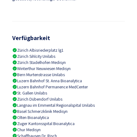
Verfügbarkeit
Zürich Albisriederplatz lg1
Zürich Sihlcity Unilabs
Zürich Stadelhofen Medisyn
Winterthur Neuwiesen Medisyn
Bern Murtenstrasse Unilabs
Luzern Bahnhof St. Anna Bioanalytica
Luzern Bahnhof Permanence MedCenter
St. Gallen Unilabs
Zürich Dübendorf Unilabs
Langnau im Emmental Regionalspital Unilabs
Basel Schmerzklinik Medisyn
Olten Bioanalytica
Zuger Kantonsspital Bioanalytica
Chur Medisyn
Schaffhausen Dr. Risch