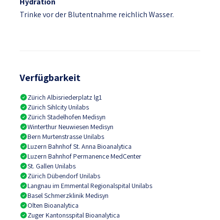
Hydration
Trinke vor der Blutentnahme reichlich Wasser.
Verfügbarkeit
Zürich Albisriederplatz lg1
Zürich Sihlcity Unilabs
Zürich Stadelhofen Medisyn
Winterthur Neuwiesen Medisyn
Bern Murtenstrasse Unilabs
Luzern Bahnhof St. Anna Bioanalytica
Luzern Bahnhof Permanence MedCenter
St. Gallen Unilabs
Zürich Dübendorf Unilabs
Langnau im Emmental Regionalspital Unilabs
Basel Schmerzklinik Medisyn
Olten Bioanalytica
Zuger Kantonsspital Bioanalytica