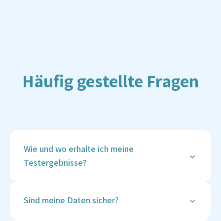
Häufig gestellte Fragen
Wie und wo erhalte ich meine
Testergebnisse?
Deine Ergebnisse werden sicher in deinem
Vitalcheck-Kundenkonto hinterlegt, sobald sie
Sind meine Daten sicher?
verfügbar sind. Du erhältst eine Benachrichtigung