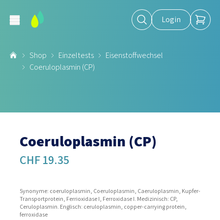
Login
Shop
Einzeltests
Eisenstoffwechsel
Coeruloplasmin (CP)
Coeruloplasmin (CP)
CHF 19.35
Synonyme: coeruloplasmin, Coeruloplasmin, Caeruloplasmin, Kupfer-
Transportprotein, Ferrioxidase I, Ferroxidase I. Medizinisch: CP,
Ceruloplasmin. Englisch: ceruloplasmin, copper-carrying protein,
ferroxidase