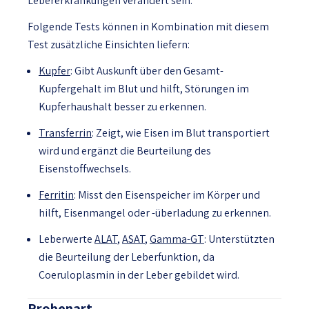
Lebererkrankungen verändert sein.
Folgende Tests können in Kombination mit diesem
Test zusätzliche Einsichten liefern:
Kupfer
: Gibt Auskunft über den Gesamt-
Kupfergehalt im Blut und hilft, Störungen im
Kupferhaushalt besser zu erkennen.
Transferrin
: Zeigt, wie Eisen im Blut transportiert
wird und ergänzt die Beurteilung des
Eisenstoffwechsels.
Ferritin
: Misst den Eisenspeicher im Körper und
hilft, Eisenmangel oder -überladung zu erkennen.
Leberwerte
ALAT
,
ASAT
,
Gamma-GT
: Unterstützten
die Beurteilung der Leberfunktion, da
Coeruloplasmin in der Leber gebildet wird.
Probenart