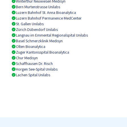
Winterthur Neuwiesen Medisyn
Bern Murtenstrasse Unilabs
Luzern Bahnhof St. Anna Bioanalytica
Luzern Bahnhof Permanence MedCenter
St. Gallen Unilabs
Zürich Dübendorf Unilabs
Langnau im Emmental Regionalspital Unilabs
Basel Schmerzklinik Medisyn
Olten Bioanalytica
Zuger Kantonsspital Bioanalytica
Chur Medisyn
Schaffhausen Dr. Risch
Horgen See-Spital Unilabs
Lachen Spital Unilabs