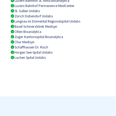
Luzern Bahnhof St. Anna Bioanalytica
Luzern Bahnhof Permanence MedCenter
St. Gallen Unilabs
Zürich Dübendorf Unilabs
Langnau im Emmental Regionalspital Unilabs
Basel Schmerzklinik Medisyn
Olten Bioanalytica
Zuger Kantonsspital Bioanalytica
Chur Medisyn
Schaffhausen Dr. Risch
Horgen See-Spital Unilabs
Lachen Spital Unilabs