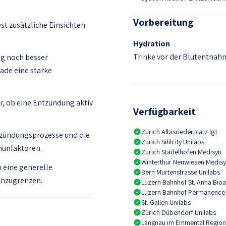
Vorbereitung
t zusätzliche Einsichten
Hydration
Trinke vor der Blutentnahm
g noch besser
ade eine starke
r, ob eine Entzündung aktiv
Verfügbarkeit
Zürich Albisriederplatz lg1
ntzündungsprozesse und die
Zürich Sihlcity Unilabs
unfaktoren.
Zürich Stadelhofen Medisyn
Winterthur Neuwiesen Medis
m eine generelle
Bern Murtenstrasse Unilabs
inzugrenzen.
Luzern Bahnhof St. Anna Bioa
Luzern Bahnhof Permanence
St. Gallen Unilabs
Zürich Dübendorf Unilabs
Langnau im Emmental Regiona