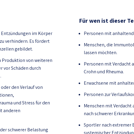
Für wen ist dieser T
lft, Entzündungen im Körper
Personen mit anhaltend
u verhindern. Es fördert
Menschen, die Immuntol
zellen gebildet.
lassen möchten.
n Produktion von weiteren
Personen mit Verdacht a
er vor Schäden durch
Crohn und Rheuma.
.
Erwachsene mit anhalte
 oder den Verlauf von
Personen zur Verlaufsko
tionen,
uma und Stress für den
Menschen mit Verdacht 
it anderen
nach schwerer Erkranku
Sportler nach extremer 
oder schwerer Belastung
systemischer Entzündun