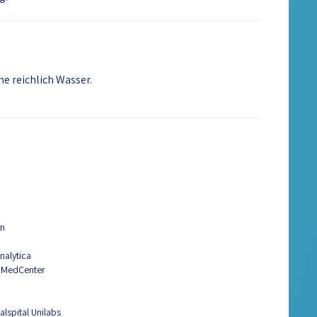
e reichlich Wasser.
yn
nalytica
 MedCenter
lspital Unilabs