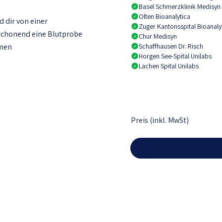
Basel Schmerzklinik Medisyn
Olten Bioanalytica
 dir von einer
Zuger Kantonsspital Bioanaly
 schonend eine Blutprobe
Chur Medisyn
mmen
Schaffhausen Dr. Risch
Horgen See-Spital Unilabs
Lachen Spital Unilabs
Preis (inkl. MwSt)