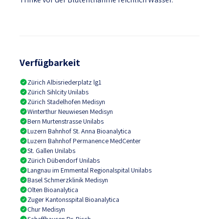
Verfügbarkeit
Zürich Albisriederplatz lg1
Zürich Sihlcity Unilabs
Zürich Stadelhofen Medisyn
Winterthur Neuwiesen Medisyn
Bern Murtenstrasse Unilabs
Luzern Bahnhof St. Anna Bioanalytica
Luzern Bahnhof Permanence MedCenter
St. Gallen Unilabs
Zürich Dübendorf Unilabs
Langnau im Emmental Regionalspital Unilabs
Basel Schmerzklinik Medisyn
Olten Bioanalytica
Zuger Kantonsspital Bioanalytica
Chur Medisyn