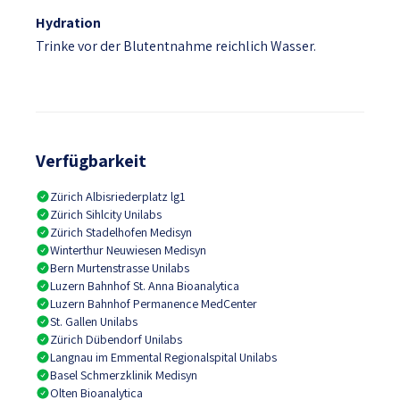
Hydration
Trinke vor der Blutentnahme reichlich Wasser.
Verfügbarkeit
Zürich Albisriederplatz lg1
Zürich Sihlcity Unilabs
Zürich Stadelhofen Medisyn
Winterthur Neuwiesen Medisyn
Bern Murtenstrasse Unilabs
Luzern Bahnhof St. Anna Bioanalytica
Luzern Bahnhof Permanence MedCenter
St. Gallen Unilabs
Zürich Dübendorf Unilabs
Langnau im Emmental Regionalspital Unilabs
Basel Schmerzklinik Medisyn
Olten Bioanalytica