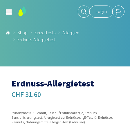
Login
Shop
Einzeltests
Allergien
Erdnuss-Allergietest
Erdnuss-Allergietest
CHF 31.60
Synonyme: IGE-Peanut, Test auf Erdnussallergie, Erdnuss-
Sensibilisierungstest, Allergietest auf Erdnüsse, IgE-Test für Erdnüsse,
Peanuts, Nahrungsmittelallergen-Test (Erdnüsse)