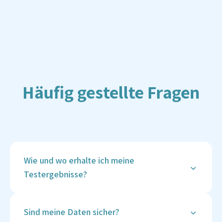
Häufig gestellte Fragen
Wie und wo erhalte ich meine
Testergebnisse?
Deine Ergebnisse werden sicher in deinem
Vitalcheck-Kundenkonto hinterlegt, sobald sie
Sind meine Daten sicher?