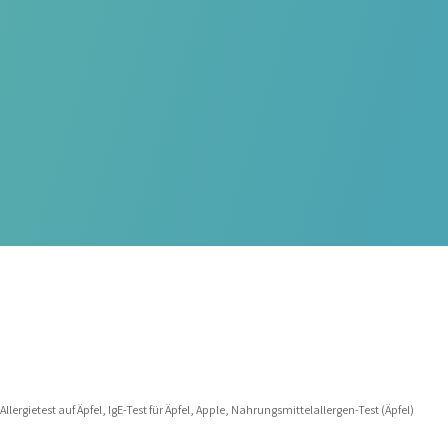
llergietest auf Äpfel, IgE-Test für Äpfel, Apple, Nahrungsmittelallergen-Test (Äpfel)