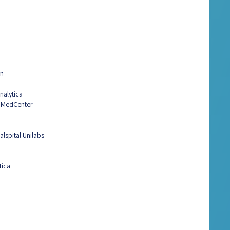
yn
nalytica
 MedCenter
lspital Unilabs
tica