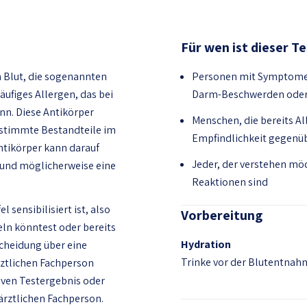
Für wen ist dieser T
m Blut, die sogenannten
Personen mit Symptomen
häufiges Allergen, das bei
Darm-Beschwerden oder
nn. Diese Antikörper
Menschen, die bereits A
stimmte Bestandteile im
Empfindlichkeit gegenü
Antikörper kann darauf
Jeder, der verstehen möc
st und möglicherweise eine
Reaktionen sind
 sensibilisiert ist, also
Vorbereitung
eln könntest oder bereits
Hydration
scheidung über eine
Trinke vor der Blutentnahm
ztlichen Fachperson
iven Testergebnis oder
rztlichen Fachperson.