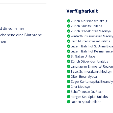
Verfügbarkeit
Zürich Albisriederplatz lg1
Zürich Sihlcity Unilabs
 dir von einer
Zürich Stadelhofen Medisyn
 schonend eine Blutprobe
Winterthur Neuwiesen Medis
mmen
Bern Murtenstrasse Unilabs
Luzern Bahnhof St. Anna Bioa
Luzern Bahnhof Permanence
St. Gallen Unilabs
Zürich Dübendorf Unilabs
Langnau im Emmental Regiona
Basel Schmerzklinik Medisyn
Olten Bioanalytica
Zuger Kantonsspital Bioanaly
Chur Medisyn
Schaffhausen Dr. Risch
Horgen See-Spital Unilabs
Lachen Spital Unilabs