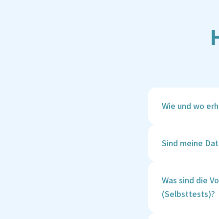
Wie und wo erh
Deine Ergebnisse
sind. Du erhälts
Sind meine Dat
herunterladen.
Ja, die Sicherhei
Verschlüsselungs
Was sind die V
Gesundheitsdaten
(Selbsttests)?
autorisiertes Per
relevanten Daten
Venöse Entnahmen