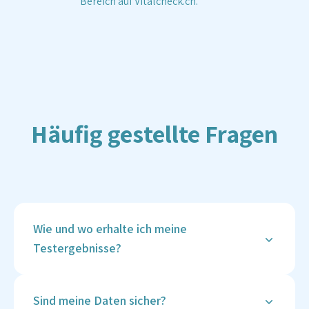
Bereich auf Vitalcheck.ch.
Häufig gestellte Fragen
Wie und wo erhalte ich meine
Testergebnisse?
Deine Ergebnisse werden sicher in deinem
Vitalcheck-Kundenkonto hinterlegt, sobald sie
Sind meine Daten sicher?