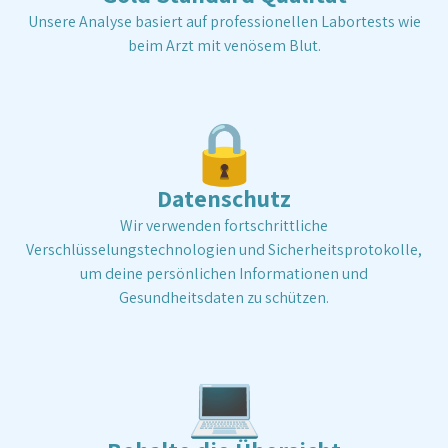
Danach kannst du versuchen, die Rechnung für eine
Unsere Analyse basiert auf professionellen Labortests wie
Rückerstattung einzureichen.
beim Arzt mit venösem Blut.
🔒
Datenschutz
Wir verwenden fortschrittliche
Verschlüsselungstechnologien und Sicherheitsprotokolle,
um deine persönlichen Informationen und
Gesundheitsdaten zu schützen.
💻