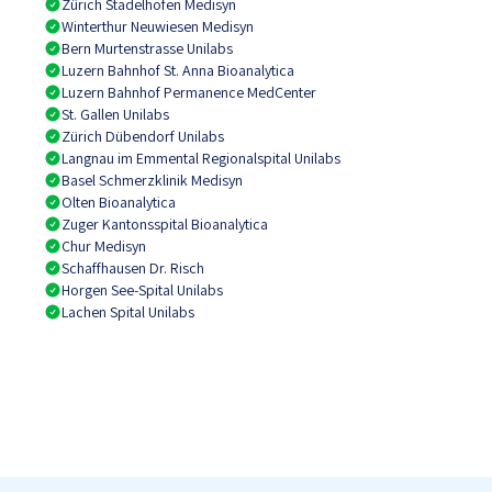
Zürich Stadelhofen Medisyn
Winterthur Neuwiesen Medisyn
Bern Murtenstrasse Unilabs
Luzern Bahnhof St. Anna Bioanalytica
Luzern Bahnhof Permanence MedCenter
St. Gallen Unilabs
Zürich Dübendorf Unilabs
Langnau im Emmental Regionalspital Unilabs
Basel Schmerzklinik Medisyn
Olten Bioanalytica
Zuger Kantonsspital Bioanalytica
Chur Medisyn
Schaffhausen Dr. Risch
Horgen See-Spital Unilabs
Lachen Spital Unilabs