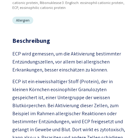
cationic protein, Ribonuklease 3. Englisch: eosinophil cationic protein,
ECP, eosinophilic cationic protein
Allergien
Beschreibung
ECP wird gemessen, um die Aktivierung bestimmter
Entzündungszellen, vor allem bei allergischen
Erkrankungen, besser einschätzen zu können.
ECP ist ein eiweisshaltiger Stoff (Protein), der in
kleinen Körnchen eosinophiler Granulozyten
gespeichert ist, einer Untergruppe der weissen
Blutkörperchen. Bei Aktivierung dieser Zellen, zum
Beispiel im Rahmen allergischer Reaktionen oder
bestimmter Entzündungen, wird ECP freigesetzt und
gelangt in Gewebe und Blut. Dort wirkt es zytotoxisch,
kann also u.a. Parasiten und andere Zellen schädigen,