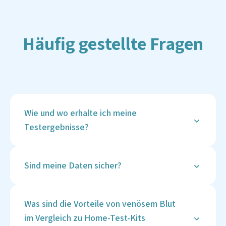
Häufig gestellte Fragen
Wie und wo erhalte ich meine
Testergebnisse?
Deine Ergebnisse werden sicher in deinem
Vitalcheck-Kundenkonto hinterlegt, sobald sie
Sind meine Daten sicher?
verfügbar sind. Du erhältst eine Benachrichtigung
per E-Mail und kannst die Ergebnisse online
Ja, die Sicherheit deiner Daten hat bei Vitalcheck
einsehen und herunterladen.
höchste Priorität. Wir verwenden fortschrittliche
Was sind die Vorteile von venösem Blut
Verschlüsselungstechnologien und
im Vergleich zu Home-Test-Kits