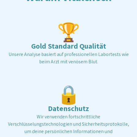
können. Es gibt zwei Möglichkeiten:
Erkundigung
bei deinem Versicherer
Du kannst vorab bei deiner
Versicherung nachfragen, ob und welche präventiven
🏆
Tests eine Kostenbeteiligung erhalten. So gehst du
auf Nummer sicher.
Testbestellung mit Risiko
Du
bestellst dir einen Test und trägst die Kosten selbst.
Gold Standard Qualität
Danach kannst du versuchen, die Rechnung für eine
Unsere Analyse basiert auf professionellen Labortests wie
Rückerstattung einzureichen.
beim Arzt mit venösem Blut.
🔒
Datenschutz
Wir verwenden fortschrittliche
Verschlüsselungstechnologien und Sicherheitsprotokolle,
um deine persönlichen Informationen und