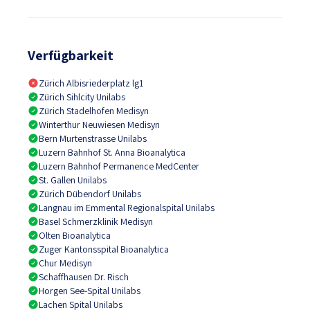
Verfügbarkeit
Zürich Albisriederplatz lg1
Zürich Sihlcity Unilabs
Zürich Stadelhofen Medisyn
Winterthur Neuwiesen Medisyn
Bern Murtenstrasse Unilabs
Luzern Bahnhof St. Anna Bioanalytica
Luzern Bahnhof Permanence MedCenter
St. Gallen Unilabs
Zürich Dübendorf Unilabs
Langnau im Emmental Regionalspital Unilabs
Basel Schmerzklinik Medisyn
Olten Bioanalytica
Zuger Kantonsspital Bioanalytica
Chur Medisyn
Schaffhausen Dr. Risch
Horgen See-Spital Unilabs
Lachen Spital Unilabs